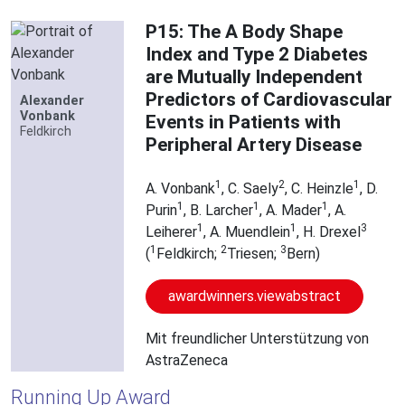
P15: The A Body Shape
Index and Type 2 Diabetes
are Mutually Independent
Predictors of Cardiovascular
Alexander
Vonbank
Events in Patients with
Feldkirch
Peripheral Artery Disease
1
2
1
A. Vonbank
, C. Saely
, C. Heinzle
, D.
1
1
1
Purin
, B. Larcher
, A. Mader
, A.
1
1
3
Leiherer
, A. Muendlein
, H. Drexel
1
2
3
(
Feldkirch;
Triesen;
Bern)
awardwinners.viewabstract
Mit freundlicher Unterstützung von
AstraZeneca
Running Up Award