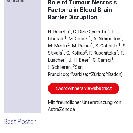
Schlieren
Role of Tumour Necrosis
Factor-a in Blood Brain
Barrier Disruption
1
1
N. Bonetti
, C. Diaz-Canestro
, L.
1
1
1
Liberale
, M. Crucet
, A. Akhmedov
,
2
1
1
M. Merlini
, M. Reiner
, S. Gobbato
, S.
1
3
4
Stivala
, G. Kollias
, F. Ruschitzka
, T.
4
5
1
Lüscher
, J. H. Beer
, G. Camici
1
2
(
Schlieren;
San
3
4
5
Francisco;
Varkiza;
Zürich;
Baden)
awardwinners.viewabstract
Mit freundlicher Unterstützung von
AstraZeneca
Best Poster