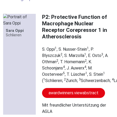
P2: Protective Function of
Macrophage Nuclear
Receptor Corepressor 1 in
Sara Oppi
Schlieren
Atherosclerosis
1
1
S. Oppi
, S. Nusser-Stein
, P.
2
1
3
Blyszczuk
, S. Marzolla
, E. Osto
, A.
2
2
Othman
, T. Hornemann
, K.
4
4
Schoonjans
, J. Auwerx
, M.
5
1
1
Oosterveer
, T. Lüscher
, S. Stein
1
2
3
4
(
Schlieren;
Zurich;
Schwerzenbach;
L
awardwinners.viewabstract
Mit freundlicher Unterstützung der
AGLA