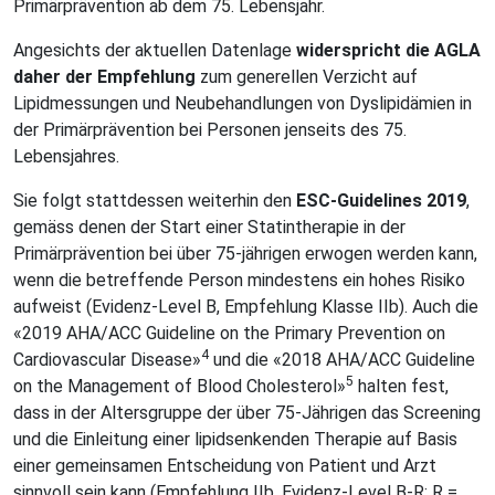
Primärprävention ab dem 75. Lebensjahr.
Angesichts der aktuellen Datenlage
widerspricht die AGLA
daher der Empfehlung
zum generellen Verzicht auf
Lipidmessungen und Neubehandlungen von Dyslipidämien in
der Primärprävention bei Personen jenseits des 75.
Lebensjahres.
Sie folgt stattdessen weiterhin den
ESC-Guidelines 2019
,
gemäss denen der Start einer Statintherapie in der
Primärprävention bei über 75-jährigen erwogen werden kann,
wenn die betreffende Person mindestens ein hohes Risiko
aufweist (Evidenz-Level B, Empfehlung Klasse IIb). Auch die
«2019 AHA/ACC Guideline on the Primary Prevention on
4
Cardiovascular Disease»
und die «2018 AHA/ACC Guideline
5
on the Management of Blood Cholesterol»
halten fest,
dass in der Altersgruppe der über 75-Jährigen das Screening
und die Einleitung einer lipidsenkenden Therapie auf Basis
einer gemeinsamen Entscheidung von Patient und Arzt
sinnvoll sein kann (Empfehlung IIb, Evidenz-Level B-R; R =