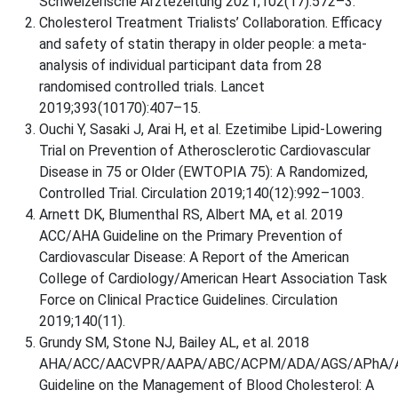
Schweizerische Ärztezeitung 2021;102(17):572–3.
Cholesterol Treatment Trialists’ Collaboration. Efficacy
and safety of statin therapy in older people: a meta-
analysis of individual participant data from 28
randomised controlled trials. Lancet
2019;393(10170):407–15.
Ouchi Y, Sasaki J, Arai H, et al. Ezetimibe Lipid-Lowering
Trial on Prevention of Atherosclerotic Cardiovascular
Disease in 75 or Older (EWTOPIA 75): A Randomized,
Controlled Trial. Circulation 2019;140(12):992–1003.
Arnett DK, Blumenthal RS, Albert MA, et al. 2019
ACC/AHA Guideline on the Primary Prevention of
Cardiovascular Disease: A Report of the American
College of Cardiology/American Heart Association Task
Force on Clinical Practice Guidelines. Circulation
2019;140(11).
Grundy SM, Stone NJ, Bailey AL, et al. 2018
AHA/ACC/AACVPR/AAPA/ABC/ACPM/ADA/AGS/APhA/
Guideline on the Management of Blood Cholesterol: A