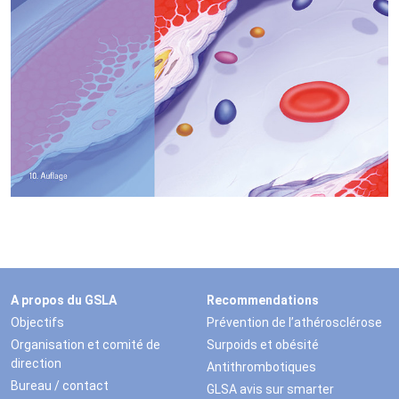
A propos du GSLA
Recommendations
Objectifs
Prévention de l’athérosclérose
Organisation et comité de
Surpoids et obésité
direction
Antithrombotiques
Bureau / contact
GLSA avis sur smarter