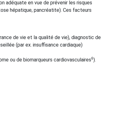
açon adéquate en vue de prévenir les risques
atose hépatique, pancréatite). Ces facteurs
ance de vie et la qualité de vie), diagnostic de
seillée (par ex. insuffisance cardiaque)
6
érome ou de biomarqueurs cardiovasculaires
).