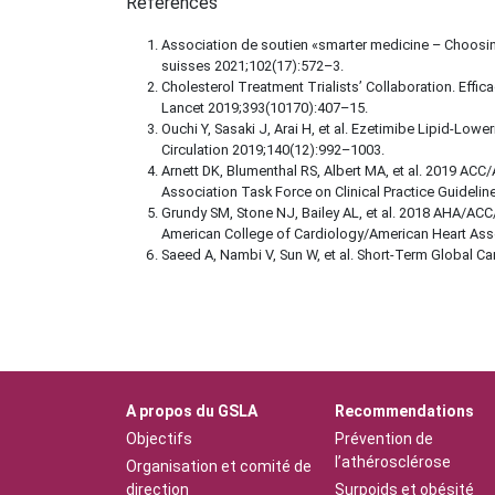
Références
Association de soutien «smarter medicine – Choosing
suisses 2021;102(17):572–3.
Cholesterol Treatment Trialists’ Collaboration. Effic
Lancet 2019;393(10170):407–15.
Ouchi Y, Sasaki J, Arai H, et al. Ezetimibe Lipid-Low
Circulation 2019;140(12):992–1003.
Arnett DK, Blumenthal RS, Albert MA, et al. 2019 AC
Association Task Force on Clinical Practice Guideline
Grundy SM, Stone NJ, Bailey AL, et al. 2018 AHA
American College of Cardiology/American Heart Assoc
Saeed A, Nambi V, Sun W, et al. Short-Term Global Ca
A propos du GSLA
Recommendations
Objectifs
Prévention de
l’athérosclérose
Organisation et comité de
direction
Surpoids et obésité