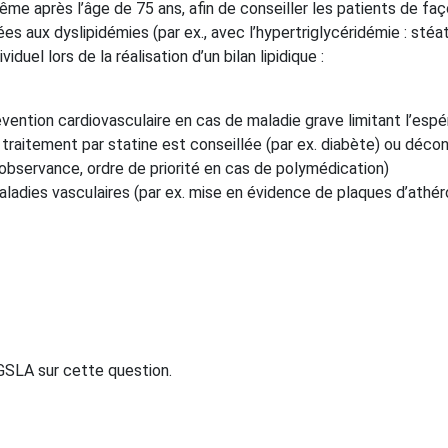
e même après l’âge de 75 ans, afin de conseiller les patients de f
es aux dyslipidémies (par ex., avec l’hypertriglycéridémie : sté
duel lors de la réalisation d’un bilan lipidique :
vention cardiovasculaire en cas de maladie grave limitant l’espér
 traitement par statine est conseillée (par ex. diabète) ou décon
observance, ordre de priorité en cas de polymédication)
maladies vasculaires (par ex. mise en évidence de plaques d’ath
 GSLA sur cette question.