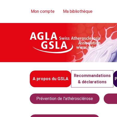
Skip Navigation
Mon compte
Ma bibliothèque
Recommandations
A propos du GSLA
P
& déclarations
Prévention de l’athérosclérose