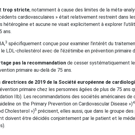
st
trop stricte
, notamment à cause des limites de la méta-analys
cédents cardiovasculaires » était relativement restreint dans l
s hétérogène et aucune ne visait explicitement à explorer l’utili
5 ans.
3
IA,
spécifiquement conçue pour examiner l’intérêt du traiteme
re le LDL-cholestérol avec de l’ézétimibe en prévention primaire 
rtage pas la recommandation
de cesser systématiquement les m
ention primaire au-delà de 75 ans.
s directrices de 2019 de la Société européenne de cardiolog
révention primaire chez les personnes âgées de plus de 75 ans q
ation IIb). Les recommandations des sociétés américaines de ca
4
deline on the Primary Prevention on Cardiovascular Disease »)
5
d Cholesterol »)
précisent, elles aussi, que dans le groupe des
ant doivent être décidés conjointement par le patient et le méd
s).