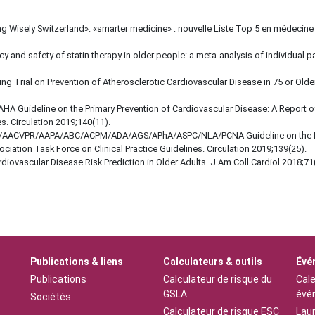
 Wisely Switzerland». «smarter medicine» : nouvelle Liste Top 5 en médecine 
acy and safety of statin therapy in older people: a meta-analysis of individual p
ering Trial on Prevention of Atherosclerotic Cardiovascular Disease in 75 or Ol
C/AHA Guideline on the Primary Prevention of Cardiovascular Disease: A Report
s. Circulation 2019;140(11).
/ACC/AACVPR/AAPA/ABC/ACPM/ADA/AGS/APhA/ASPC/NLA/PCNA Guideline on the M
iation Task Force on Clinical Practice Guidelines. Circulation 2019;139(25).
rdiovascular Disease Risk Prediction in Older Adults. J Am Coll Cardiol 2018;7
Publications & liens
Calculateurs & outils
Évé
Publications
Calculateur de risque du
Cale
GSLA
évé
Sociétés
Calculateur de risque ESC
Lau