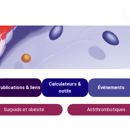
Re
Calculateurs &
ublications & liens
Événements
outils
Surpoids et obésité
Antithrombotiques