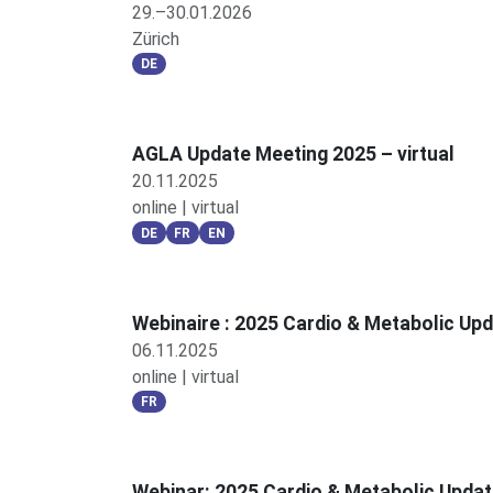
29.–30.01.2026
Zürich
DE
AGLA Update Meeting 2025 – virtual
20.11.2025
online | virtual
DE
FR
EN
Webinaire : 2025 Cardio & Metabolic Up
06.11.2025
online | virtual
FR
Webinar: 2025 Cardio & Metabolic Upda