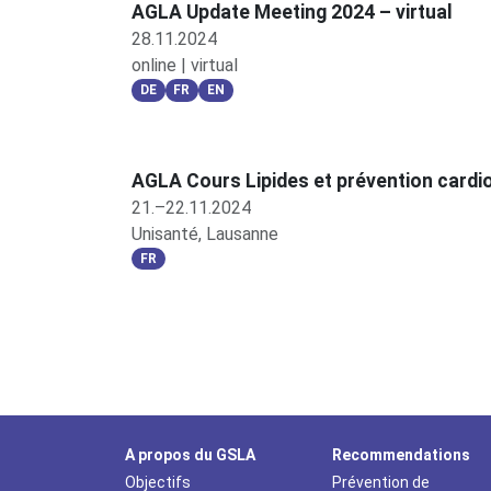
AGLA Update Meeting 2024 – virtual
28.11.2024
online | virtual
DE
FR
EN
AGLA Cours Lipides et prévention cardi
21.–22.11.2024
Unisanté, Lausanne
FR
A propos du GSLA
Recommendations
Objectifs
Prévention de