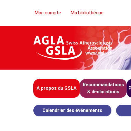
Skip Navigation
Mon compte
Ma bibliothèque
Recommandations
A propos du GSLA
P
& déclarations
Calendrier des événements