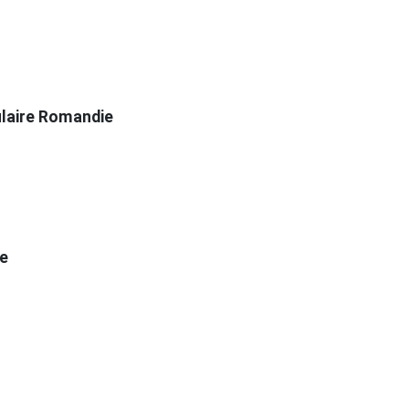
ulaire Romandie
te