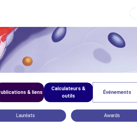
Re
Calculateurs &
ublications & liens
Événements
outils
Lauréats
Awards